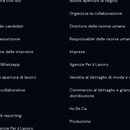
ora con Noi
Nuove aperture di negozi
Organizza la collaborazione
dei candidati
Direttore delle risorse umane
 assunzione
Responsabile delle risorse uma
one delle interviste
Imprese
e Whatsapp
Agenzie Per il Lavoro
i apertura di lavoro
Vendita al dettaglio di moda e
 collaborative
Commercio al dettaglio e gran
distribuzione
Ho.Re.Ca.
di reporting
Produzione
nzie Per il Lavoro