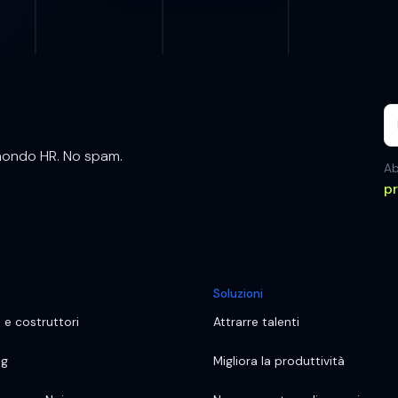
 mondo HR. No spam.
Ab
p
Soluzioni
i e costruttori
Attrarre talenti
ng
Migliora la produttività