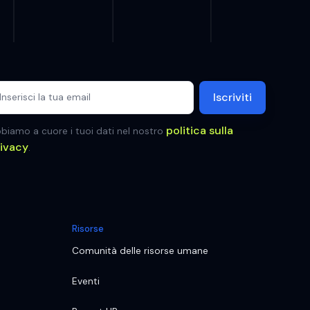
politica sulla
biamo a cuore i tuoi dati nel nostro
rivacy
.
Risorse
Comunità delle risorse umane
Eventi