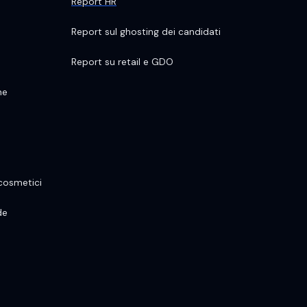
Report HR
Report sul ghosting dei candidati
Report su retail e GDO
ne
 cosmetici
de