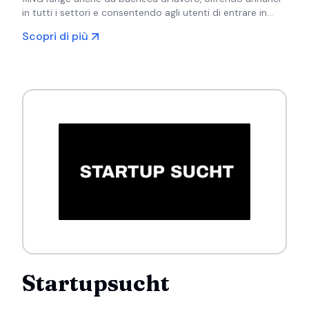
in tutti i settori e consentendo agli utenti di entrare in
contatto con potenziali datori di lavoro e colleghi del
Scopri di più
settore.
Startupsucht