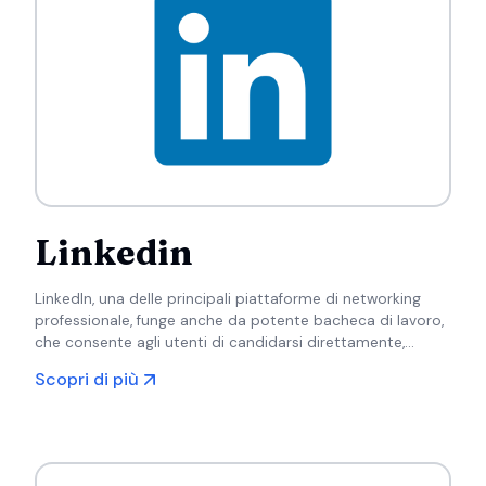
Linkedin
LinkedIn, una delle principali piattaforme di networking
professionale, funge anche da potente bacheca di lavoro,
che consente agli utenti di candidarsi direttamente,
entrare in contatto con i reclutatori e costruire relazioni
Scopri di più
professionali.