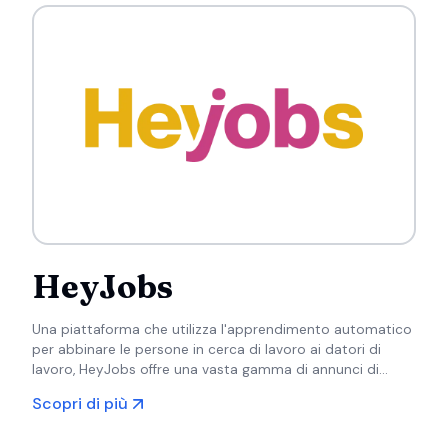
HeyJobs
Una piattaforma che utilizza l'apprendimento automatico
per abbinare le persone in cerca di lavoro ai datori di
lavoro, HeyJobs offre una vasta gamma di annunci di
lavoro, in particolare in Germania, concentrandosi sui ruoli
Scopri di più
di operai e di servizio.