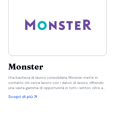
Monster
Una bacheca di lavoro consolidata, Monster mette in
contatto chi cerca lavoro con i datori di lavoro, offrendo
una vasta gamma di opportunità in tutti i settori, oltre a
consigli sulla carriera e strumenti per la creazione di
Scopri di più
curriculum.