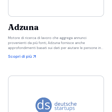
Adzuna
Motore di ricerca di lavoro che aggrega annunci
provenienti da più fonti, Adzuna fornisce anche
approfondimenti basati sui dati per aiutare le persone in
cerca di lavoro a comprendere le tendenze del mercato e
Scopri di più
le aspettative salariali.