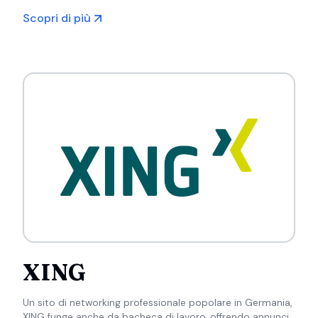
curriculum, ricercare aziende e candidarsi direttamente
Scopri di più
per posizioni.
XING
Un sito di networking professionale popolare in Germania,
XING funge anche da bacheca di lavoro, offrendo annunci