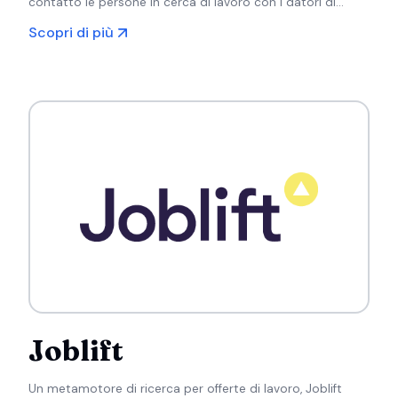
contatto le persone in cerca di lavoro con i datori di
lavoro in tutta la Germania, con elenchi locali e
Scopri di più
internazionali.
Joblift
Un metamotore di ricerca per offerte di lavoro, Joblift