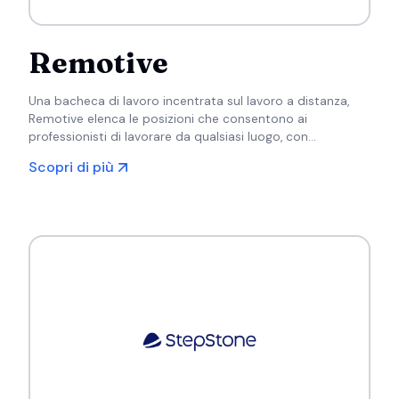
Remotive
Una bacheca di lavoro incentrata sul lavoro a distanza,
Remotive elenca le posizioni che consentono ai
professionisti di lavorare da qualsiasi luogo, con
particolare attenzione ai ruoli di tecnologia, marketing e
Scopri di più
assistenza clienti.